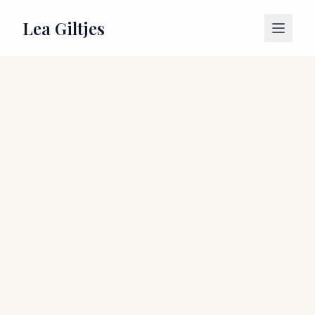
Über mich
Lea Giltjes
Projekte
Mit mir arbeiten
Kontakt